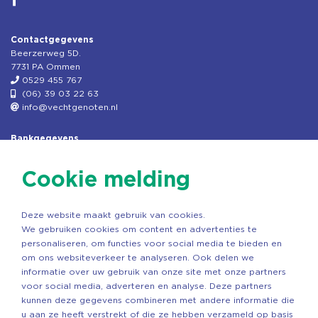
Contactgegevens
Beerzerweg 5D.
7731 PA Ommen
0529 455 767
(06) 39 03 22 63
info@vechtgenoten.nl
Bankgegevens
KVK: 08173948
Fiscaal: 819280288
Cookie melding
Rek.nr: NL85RABO0127579230
t.n.v. Stichting Vechtgenoten
Deze website maakt gebruik van cookies.
Copyright ©2026 Vechtgenoten
We gebruiken cookies om content en advertenties te
Ontwerp: StandOut Reclame
personaliseren, om functies voor social media te bieden en
om ons websiteverkeer te analyseren. Ook delen we
informatie over uw gebruik van onze site met onze partners
voor social media, adverteren en analyse. Deze partners
kunnen deze gegevens combineren met andere informatie die
u aan ze heeft verstrekt of die ze hebben verzameld op basis