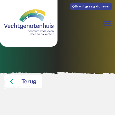
Ik wil graag doneren
Terug