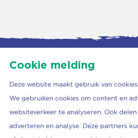
Cookie melding
Deze website maakt gebruik van cookies
Contac
Agenda
Beerzer
Nieuws
7731 PA
We gebruiken cookies om content en adve
Nieuwsbrief
0529 
Over ons
(06) 3
websiteverkeer te analyseren. Ook delen
Vrijwilligers
info@v
Ervaringen
adverteren en analyse. Deze partners k
Steun ons
Privacyverklaring