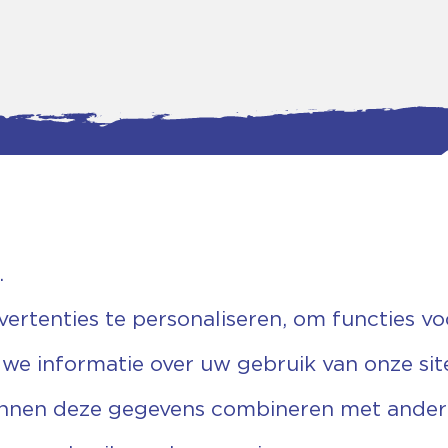
.
tgegevens
Bankgegevens
weg 5D.
KVK: 08173948
 Ommen
Fiscaal: 819280288
rtenties te personaliseren, om functies vo
455 767
Rek.nr: NL85RABO0127579230
9 03 22 63
t.n.v. Stichting Vechtgenoten
 we informatie over uw gebruik van onze sit
echtgenoten.nl
unnen deze gegevens combineren met andere 