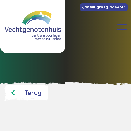
Ik wil graag doneren
Terug