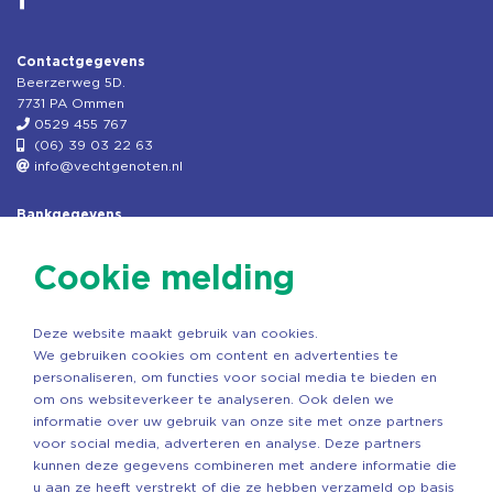
Contactgegevens
Beerzerweg 5D.
7731 PA Ommen
0529 455 767
(06) 39 03 22 63
info@vechtgenoten.nl
Bankgegevens
KVK: 08173948
Fiscaal: 819280288
Cookie melding
Rek.nr: NL85RABO0127579230
t.n.v. Stichting Vechtgenoten
Deze website maakt gebruik van cookies.
Copyright ©2026 Vechtgenoten
We gebruiken cookies om content en advertenties te
Ontwerp: StandOut Reclame
personaliseren, om functies voor social media te bieden en
om ons websiteverkeer te analyseren. Ook delen we
informatie over uw gebruik van onze site met onze partners
voor social media, adverteren en analyse. Deze partners
kunnen deze gegevens combineren met andere informatie die
u aan ze heeft verstrekt of die ze hebben verzameld op basis