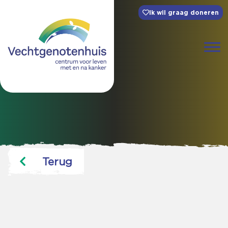
Ik wil graag doneren
Terug