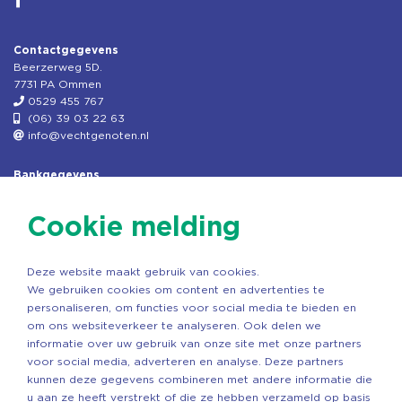
Contactgegevens
Beerzerweg 5D.
7731 PA Ommen
0529 455 767
(06) 39 03 22 63
info@vechtgenoten.nl
Bankgegevens
KVK: 08173948
Fiscaal: 819280288
Cookie melding
Rek.nr: NL85RABO0127579230
t.n.v. Stichting Vechtgenoten
Deze website maakt gebruik van cookies.
Copyright ©2026 Vechtgenoten
We gebruiken cookies om content en advertenties te
Ontwerp: StandOut Reclame
personaliseren, om functies voor social media te bieden en
om ons websiteverkeer te analyseren. Ook delen we
informatie over uw gebruik van onze site met onze partners
voor social media, adverteren en analyse. Deze partners
kunnen deze gegevens combineren met andere informatie die
u aan ze heeft verstrekt of die ze hebben verzameld op basis