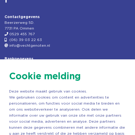
Contactgegevens
Beerzerweg 5D.
7731 PA Ommen
0529 455 767
(06) 39 03 22 63
info@vechtgenoten.nl
Bankgegevens
KVK: 08173948
Fiscaal: 819280288
Cookie melding
Rek.nr: NL85RABO0127579230
t.n.v. Stichting Vechtgenoten
Deze website maakt gebruik van cookies.
Copyright ©2026 Vechtgenoten
We gebruiken cookies om content en advertenties te
Ontwerp: StandOut Reclame
personaliseren, om functies voor social media te bieden en
om ons websiteverkeer te analyseren. Ook delen we
informatie over uw gebruik van onze site met onze partners
voor social media, adverteren en analyse. Deze partners
kunnen deze gegevens combineren met andere informatie die
u aan ze heeft verstrekt of die ze hebben verzameld op basis