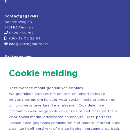
Contactgegevens
Beerzerweg 5D.
7731 PA Ommen
0529 455 767
(06) 39 03 22 63
info@vechtgenoten.nl
Bankgegevens
KVK: 08173948
Fiscaal: 819280288
Cookie melding
Rek.nr: NL85RABO0127579230
t.n.v. Stichting Vechtgenoten
Deze website maakt gebruik van cookies.
Copyright ©2026 Vechtgenoten
We gebruiken cookies om content en advertenties te
Ontwerp: StandOut Reclame
personaliseren, om functies voor social media te bieden en
om ons websiteverkeer te analyseren. Ook delen we
informatie over uw gebruik van onze site met onze partners
voor social media, adverteren en analyse. Deze partners
kunnen deze gegevens combineren met andere informatie die
u aan ze heeft verstrekt of die ze hebben verzameld op basis