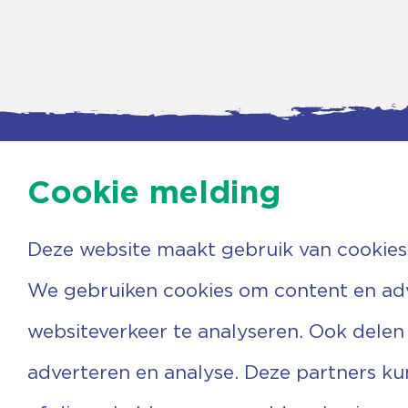
Cookie melding
Deze website maakt gebruik van cookies
Contac
Agenda
Beerzer
Nieuws
7731 PA
We gebruiken cookies om content en adve
Nieuwsbrief
0529 
Over ons
(06) 3
websiteverkeer te analyseren. Ook delen
Vrijwilligers
info@v
Ervaringen
adverteren en analyse. Deze partners k
Steun ons
Privacyverklaring