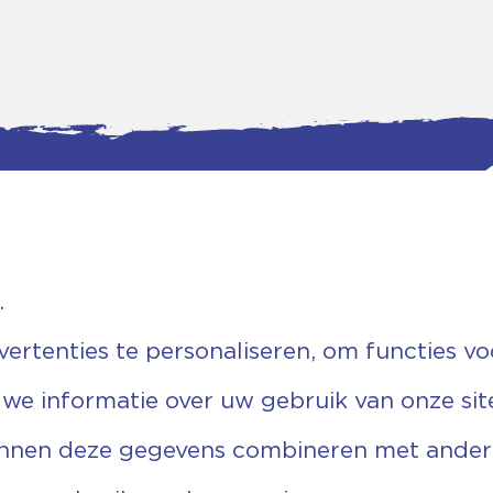
.
tgegevens
Bankgegevens
weg 5D.
KVK: 08173948
 Ommen
Fiscaal: 819280288
rtenties te personaliseren, om functies vo
455 767
Rek.nr: NL85RABO0127579230
9 03 22 63
t.n.v. Stichting Vechtgenoten
 we informatie over uw gebruik van onze sit
echtgenoten.nl
unnen deze gegevens combineren met andere 