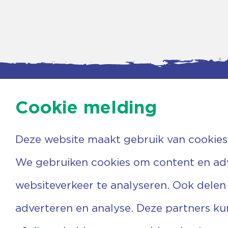
Cookie melding
Deze website maakt gebruik van cookies
Contac
Agenda
Beerzer
Nieuws
7731 PA
We gebruiken cookies om content en adve
Nieuwsbrief
0529 
Over ons
(06) 3
websiteverkeer te analyseren. Ook delen
Vrijwilligers
info@v
Ervaringen
adverteren en analyse. Deze partners k
Steun ons
Privacyverklaring