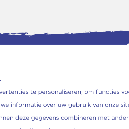
.
tgegevens
Bankgegevens
weg 5D.
KVK: 08173948
 Ommen
Fiscaal: 819280288
rtenties te personaliseren, om functies vo
455 767
Rek.nr: NL85RABO0127579230
9 03 22 63
t.n.v. Stichting Vechtgenoten
 we informatie over uw gebruik van onze sit
echtgenoten.nl
unnen deze gegevens combineren met andere 