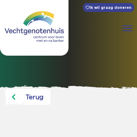
Ik wil graag doneren
Terug