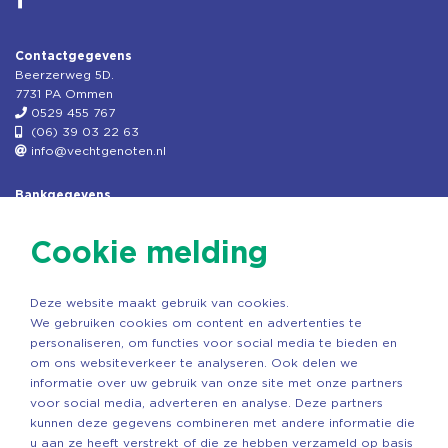
Contactgegevens
Beerzerweg 5D.
7731 PA Ommen
0529 455 767
(06) 39 03 22 63
info@vechtgenoten.nl
Bankgegevens
KVK: 08173948
Fiscaal: 819280288
Cookie melding
Rek.nr: NL85RABO0127579230
t.n.v. Stichting Vechtgenoten
Deze website maakt gebruik van cookies.
Copyright ©2026 Vechtgenoten
We gebruiken cookies om content en advertenties te
Ontwerp: StandOut Reclame
personaliseren, om functies voor social media te bieden en
om ons websiteverkeer te analyseren. Ook delen we
informatie over uw gebruik van onze site met onze partners
voor social media, adverteren en analyse. Deze partners
kunnen deze gegevens combineren met andere informatie die
u aan ze heeft verstrekt of die ze hebben verzameld op basis