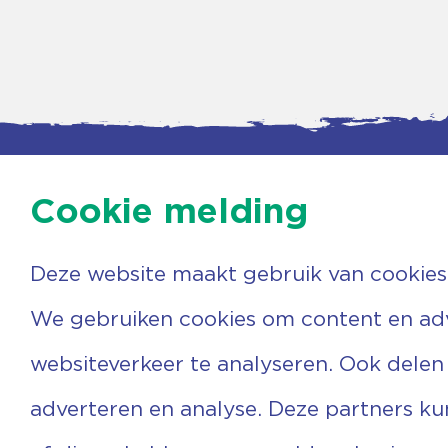
Cookie melding
Deze website maakt gebruik van cookies
Contac
Agenda
Beerzer
Nieuws
7731 PA
We gebruiken cookies om content en adve
Nieuwsbrief
0529 
Over ons
(06) 3
websiteverkeer te analyseren. Ook delen
Vrijwilligers
info@v
Ervaringen
adverteren en analyse. Deze partners k
Steun ons
Privacyverklaring