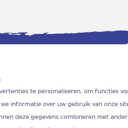
.
tgegevens
Bankgegevens
weg 5D.
KVK: 08173948
 Ommen
Fiscaal: 819280288
rtenties te personaliseren, om functies vo
455 767
Rek.nr: NL85RABO0127579230
9 03 22 63
t.n.v. Stichting Vechtgenoten
 we informatie over uw gebruik van onze sit
echtgenoten.nl
unnen deze gegevens combineren met andere 