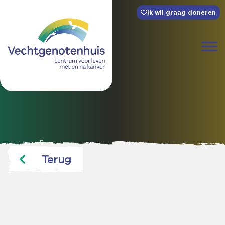
Ik wil graag doneren
Terug