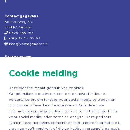
Contactgegevens
Beerzerweg 5D.
7731 PA Ommen
0529 455 767
(06) 39 03 22 63
info@vechtgenoten.nl
Bankgegevens
KVK: 08173948
Fiscaal: 819280288
Cookie melding
Rek.nr: NL85RABO0127579230
t.n.v. Stichting Vechtgenoten
Deze website maakt gebruik van cookies.
Copyright ©2026 Vechtgenoten
We gebruiken cookies om content en advertenties te
Ontwerp: StandOut Reclame
personaliseren, om functies voor social media te bieden en
om ons websiteverkeer te analyseren. Ook delen we
informatie over uw gebruik van onze site met onze partners
voor social media, adverteren en analyse. Deze partners
kunnen deze gegevens combineren met andere informatie die
u aan ze heeft verstrekt of die ze hebben verzameld op basis