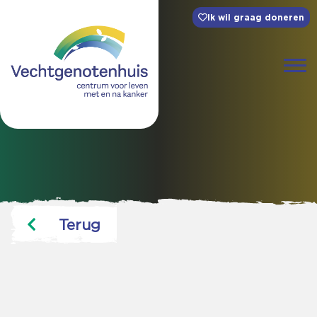
Ik wil graag doneren
Terug