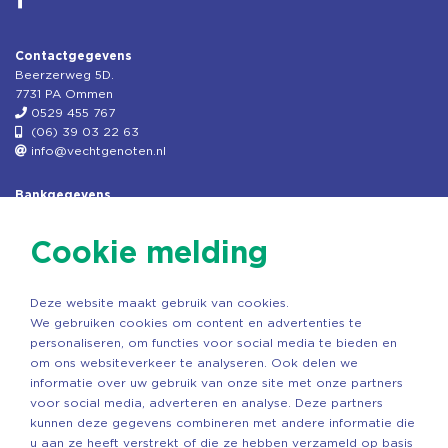
Contactgegevens
Beerzerweg 5D.
7731 PA Ommen
0529 455 767
(06) 39 03 22 63
info@vechtgenoten.nl
Bankgegevens
KVK: 08173948
Fiscaal: 819280288
Cookie melding
Rek.nr: NL85RABO0127579230
t.n.v. Stichting Vechtgenoten
Deze website maakt gebruik van cookies.
Copyright ©2026 Vechtgenoten
We gebruiken cookies om content en advertenties te
Ontwerp: StandOut Reclame
personaliseren, om functies voor social media te bieden en
om ons websiteverkeer te analyseren. Ook delen we
informatie over uw gebruik van onze site met onze partners
voor social media, adverteren en analyse. Deze partners
kunnen deze gegevens combineren met andere informatie die
u aan ze heeft verstrekt of die ze hebben verzameld op basis