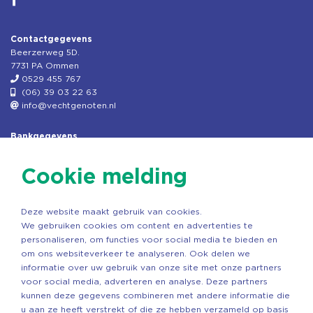
Contactgegevens
Beerzerweg 5D.
7731 PA Ommen
0529 455 767
(06) 39 03 22 63
info@vechtgenoten.nl
Bankgegevens
KVK: 08173948
Fiscaal: 819280288
Cookie melding
Rek.nr: NL85RABO0127579230
t.n.v. Stichting Vechtgenoten
Deze website maakt gebruik van cookies.
Copyright ©2026 Vechtgenoten
We gebruiken cookies om content en advertenties te
Ontwerp: StandOut Reclame
personaliseren, om functies voor social media te bieden en
om ons websiteverkeer te analyseren. Ook delen we
informatie over uw gebruik van onze site met onze partners
voor social media, adverteren en analyse. Deze partners
kunnen deze gegevens combineren met andere informatie die
u aan ze heeft verstrekt of die ze hebben verzameld op basis