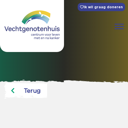
Ik wil graag doneren
Terug