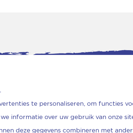
.
tgegevens
Bankgegevens
rtenties te personaliseren, om functies vo
weg 5D.
KVK: 08173948
 Ommen
Fiscaal: 819280288
 we informatie over uw gebruik van onze sit
455 767
Rek.nr: NL85RABO0127579230
9 03 22 63
t.n.v. Stichting Vechtgenoten
echtgenoten.nl
unnen deze gegevens combineren met andere 