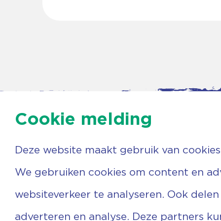
Cookie melding
Deze website maakt gebruik van cookies
Contac
Agenda
We gebruiken cookies om content en adve
Beerzer
Nieuws
7731 PA
Nieuwsbrief
websiteverkeer te analyseren. Ook delen
0529 
Over ons
(06) 3
Vrijwilligers
info@v
adverteren en analyse. Deze partners k
Ervaringen