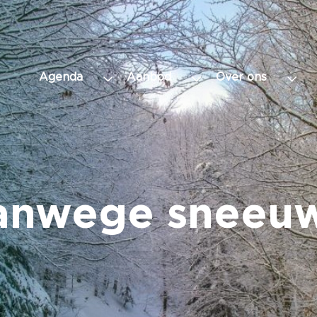
Agenda
Aanbod
Over ons
anwege sneeu