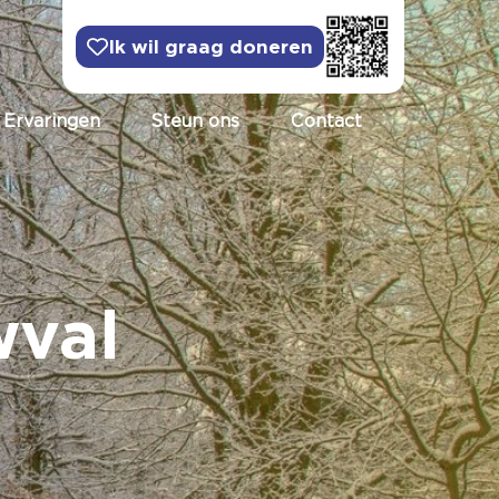
Ik wil graag doneren
Ervaringen
Steun ons
Contact
wval