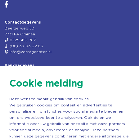
Contactgegevens
Beerzerweg 5D.
7731 PA Ommen
0529 455 767
(06) 39 03 22 63
info@vechtgenoten.nl
Bankgegevens
KVK: 08173948
Fiscaal: 819280288
Cookie melding
Rek.nr: NL85RABO0127579230
t.n.v. Stichting Vechtgenoten
Deze website maakt gebruik van cookies.
Copyright ©2026 Vechtgenoten
We gebruiken cookies om content en advertenties te
Ontwerp: StandOut Reclame
personaliseren, om functies voor social media te bieden en
om ons websiteverkeer te analyseren. Ook delen we
informatie over uw gebruik van onze site met onze partners
voor social media, adverteren en analyse. Deze partners
kunnen deze gegevens combineren met andere informatie die