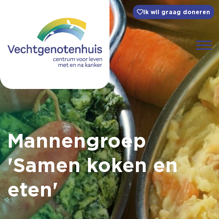
Ik wil graag doneren
Mannengroep
'Samen koken en
eten'