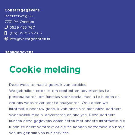
Contactgegevens
Beerzerweg 5D.
7731 PA Ommen
0529 455 767
(06) 39 03 22 63
info@vechtgenoten.nl
Bankgegevens
KVK: 08173948
Fiscaal: 819280288
Cookie melding
Rek.nr: NL85RABO0127579230
t.n.v. Stichting Vechtgenoten
Deze website maakt gebruik van cookies.
Copyright ©2026 Vechtgenoten
We gebruiken cookies om content en advertenties te
Ontwerp: StandOut Reclame
personaliseren, om functies voor social media te bieden en
om ons websiteverkeer te analyseren. Ook delen we
informatie over uw gebruik van onze site met onze partners
voor social media, adverteren en analyse. Deze partners
kunnen deze gegevens combineren met andere informatie die
u aan ze heeft verstrekt of die ze hebben verzameld op basis
van uw gebruik van hun services.