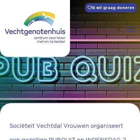
Ik wil graag doneren
Sociëteit Vechtdal Vrouwen organiseert
een gezellige PUBQUIZ op WOENSDAG 2