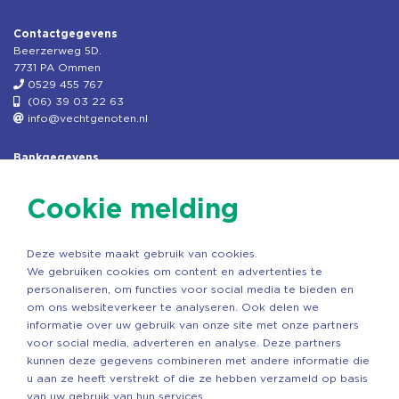
Contactgegevens
Beerzerweg 5D.
7731 PA Ommen
0529 455 767
(06) 39 03 22 63
info@vechtgenoten.nl
Bankgegevens
KVK: 08173948
Fiscaal: 819280288
Cookie melding
Rek.nr: NL85RABO0127579230
t.n.v. Stichting Vechtgenoten
Deze website maakt gebruik van cookies.
Copyright ©2026 Vechtgenoten
We gebruiken cookies om content en advertenties te
Ontwerp: StandOut Reclame
personaliseren, om functies voor social media te bieden en
om ons websiteverkeer te analyseren. Ook delen we
informatie over uw gebruik van onze site met onze partners
voor social media, adverteren en analyse. Deze partners
kunnen deze gegevens combineren met andere informatie die
u aan ze heeft verstrekt of die ze hebben verzameld op basis
van uw gebruik van hun services.