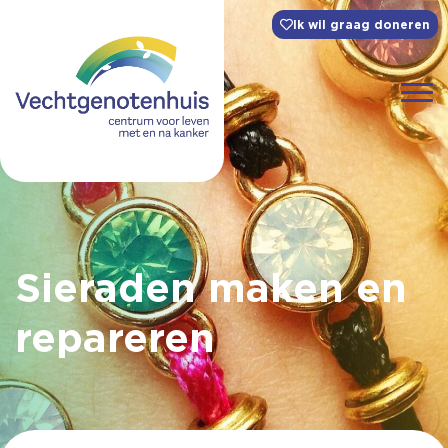
Ik wil graag doneren
Sieraden maken en
repareren