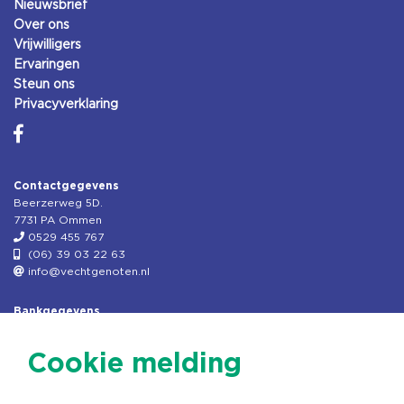
Nieuwsbrief
Over ons
Vrijwilligers
Ervaringen
Steun ons
Privacyverklaring
Contactgegevens
Beerzerweg 5D.
7731 PA Ommen
0529 455 767
(06) 39 03 22 63
info@vechtgenoten.nl
Bankgegevens
KVK: 08173948
Fiscaal: 819280288
Cookie melding
Rek.nr: NL85RABO0127579230
t.n.v. Stichting Vechtgenoten