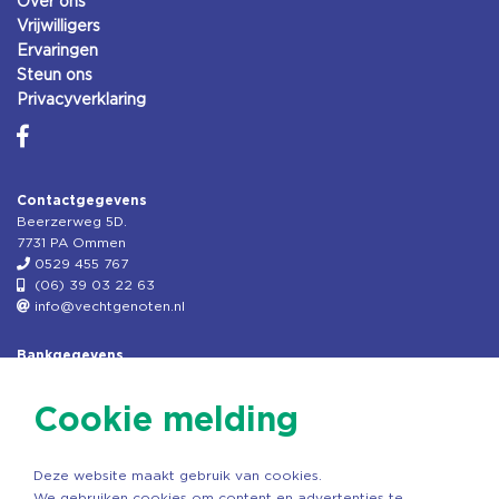
Over ons
Vrijwilligers
Ervaringen
Steun ons
Privacyverklaring
Contactgegevens
Beerzerweg 5D.
7731 PA Ommen
0529 455 767
(06) 39 03 22 63
info@vechtgenoten.nl
Bankgegevens
KVK: 08173948
Fiscaal: 819280288
Cookie melding
Rek.nr: NL85RABO0127579230
t.n.v. Stichting Vechtgenoten
Deze website maakt gebruik van cookies.
Copyright ©2026 Vechtgenoten
We gebruiken cookies om content en advertenties te