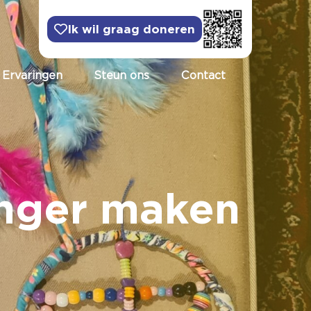
Ik wil graag doneren
Ervaringen
Steun ons
Contact
nger maken