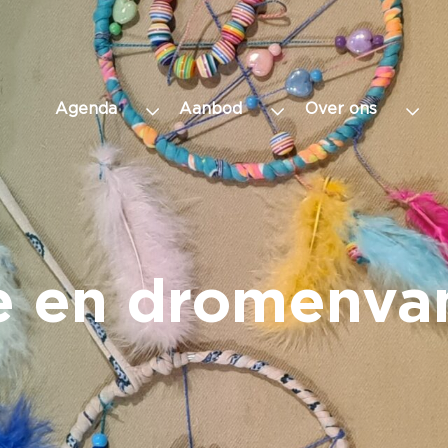
Agenda
Aanbod
Over ons
e en dromenva