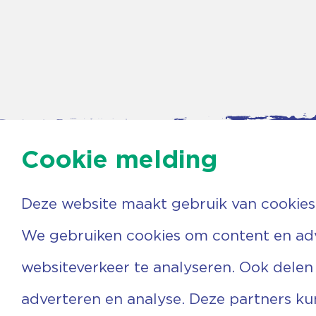
Cookie melding
Deze website maakt gebruik van cookies
Contac
Agenda
We gebruiken cookies om content en adve
Beerzer
Nieuws
7731 PA
Nieuwsbrief
websiteverkeer te analyseren. Ook delen
0529 
Over ons
(06) 3
Vrijwilligers
info@v
adverteren en analyse. Deze partners k
Ervaringen