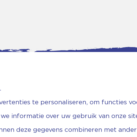
.
tgegevens
Bankgegevens
rtenties te personaliseren, om functies vo
weg 5D.
KVK: 08173948
 Ommen
Fiscaal: 819280288
 we informatie over uw gebruik van onze sit
455 767
Rek.nr: NL85RABO0127579230
9 03 22 63
t.n.v. Stichting Vechtgenoten
echtgenoten.nl
unnen deze gegevens combineren met andere 