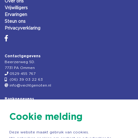
Over ons
Vrijwilligers
Ervaringen
Steun ons
Privacyverklaring
Contactgegevens
Beerzerweg 5D.
7731 PA Ommen
0529 455 767
(06) 39 03 22 63
info@vechtgenoten.nl
Bankgegevens
KVK: 08173948
Fiscaal: 819280288
Cookie melding
Rek.nr: NL85RABO0127579230
t.n.v. Stichting Vechtgenoten
Deze website maakt gebruik van cookies.
Copyright ©2026 Vechtgenoten