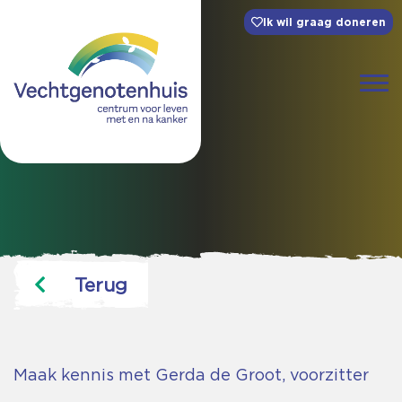
Ik wil graag doneren
Terug
Maak kennis met Gerda de Groot, voorzitter