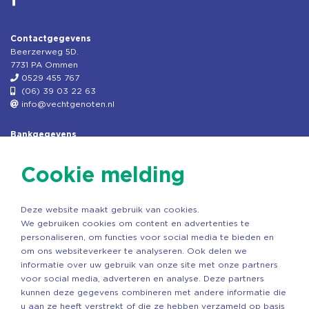
Contactgegevens
Beerzerweg 5D.
7731 PA Ommen
0529 455 767
(06) 39 03 22 63
info@vechtgenoten.nl
Bankgegevens
KVK: 08173948
Fiscaal: 819280288
Cookie melding
Rek.nr: NL85RABO0127579230
t.n.v. Stichting Vechtgenoten
Deze website maakt gebruik van cookies.
Copyright ©2026 Vechtgenoten
We gebruiken cookies om content en advertenties te
Ontwerp: StandOut Reclame
personaliseren, om functies voor social media te bieden en
om ons websiteverkeer te analyseren. Ook delen we
informatie over uw gebruik van onze site met onze partners
voor social media, adverteren en analyse. Deze partners
kunnen deze gegevens combineren met andere informatie die
u aan ze heeft verstrekt of die ze hebben verzameld op basis