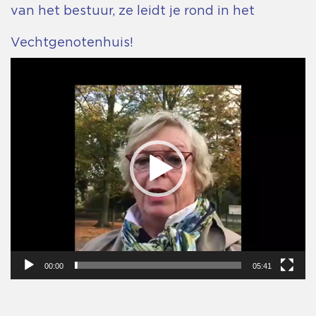
van het bestuur, ze leidt je rond in het
Vechtgenotenhuis!
Videospeler
00:00
05:41