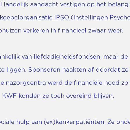
wil landelijk aandacht vestigen op het bela
koepelorganisatie IPSO (Instellingen Psych
phuizen verkeren in financieel zwaar weer.
hankelijk van liefdadigheidsfondsen, maar 
 te liggen. Sponsoren haakten af doordat z
e nazorgcentra werd de financiële nood zo
n KWF konden ze toch overeind blijven.
iale hulp aan (ex)kankerpatiënten. Ze onde