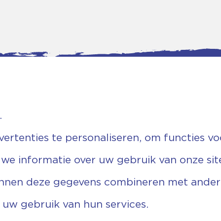
.
tgegevens
Bankgegevens
rtenties te personaliseren, om functies vo
weg 5D.
KVK: 08173948
 Ommen
Fiscaal: 819280288
 we informatie over uw gebruik van onze sit
455 767
Rek.nr: NL85RABO0127579230
9 03 22 63
t.n.v. Stichting Vechtgenoten
echtgenoten.nl
unnen deze gegevens combineren met andere 
 uw gebruik van hun services.
Copyright ©2026 Vechtgenoten