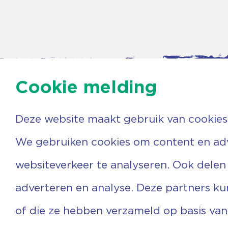
Cookie melding
Deze website maakt gebruik van cookies
Contac
Agenda
We gebruiken cookies om content en adve
Beerzer
Nieuws
7731 PA
Nieuwsbrief
websiteverkeer te analyseren. Ook delen
0529 
Over ons
(06) 3
Vrijwilligers
info@v
adverteren en analyse. Deze partners k
Ervaringen
Steun ons
of die ze hebben verzameld op basis van
Privacyverklaring