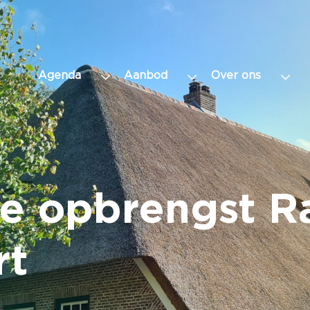
Agenda
Aanbod
Over ons
he opbrengst 
rt