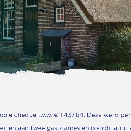
oie cheque t.w.v. € 1.437,84. Deze werd pe
nen aan twee gastdames en coördinator. We