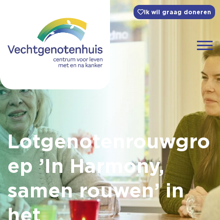
Ik wil graag doneren
Lotgenotenrouwgro
ep ’In Harmony,
samen rouwen’ in
het