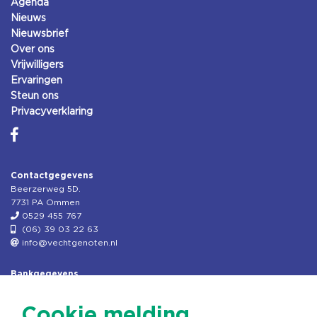
Agenda
Nieuws
Nieuwsbrief
Over ons
Vrijwilligers
Ervaringen
Steun ons
Privacyverklaring
Contactgegevens
Beerzerweg 5D.
7731 PA Ommen
0529 455 767
(06) 39 03 22 63
info@vechtgenoten.nl
Bankgegevens
KVK: 08173948
Fiscaal: 819280288
Cookie melding
Rek.nr: NL85RABO0127579230