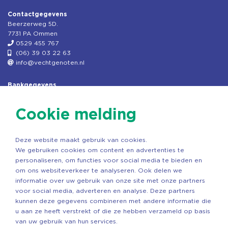
Contactgegevens
Beerzerweg 5D.
7731 PA Ommen
0529 455 767
(06) 39 03 22 63
info@vechtgenoten.nl
Bankgegevens
KVK: 08173948
Fiscaal: 819280288
Cookie melding
Rek.nr: NL85RABO0127579230
t.n.v. Stichting Vechtgenoten
Deze website maakt gebruik van cookies.
Copyright ©2026 Vechtgenoten
We gebruiken cookies om content en advertenties te
Ontwerp: StandOut Reclame
personaliseren, om functies voor social media te bieden en
om ons websiteverkeer te analyseren. Ook delen we
informatie over uw gebruik van onze site met onze partners
voor social media, adverteren en analyse. Deze partners
kunnen deze gegevens combineren met andere informatie die
u aan ze heeft verstrekt of die ze hebben verzameld op basis
van uw gebruik van hun services.