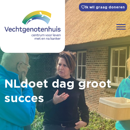
Ik wil graag doneren
NLdoet dag groot
succes