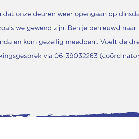
en dat onze deuren weer opengaan op dinsda
 zoals we gewend zijn. Ben je benieuwd naa
enda en kom gezellig meedoen,. Voelt de d
akingsgesprek via 06-39032263 (coördinato