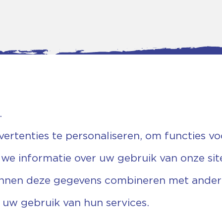
.
tgegevens
Bankgegevens
rtenties te personaliseren, om functies vo
weg 5D.
KVK: 08173948
 Ommen
Fiscaal: 819280288
 we informatie over uw gebruik van onze sit
455 767
Rek.nr: NL85RABO0127579230
9 03 22 63
t.n.v. Stichting Vechtgenoten
echtgenoten.nl
unnen deze gegevens combineren met andere 
 uw gebruik van hun services.
Copyright ©2026 Vechtgenoten