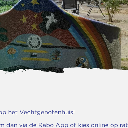
op het Vechtgenotenhuis!
m dan via de Rabo App of kies online op ra