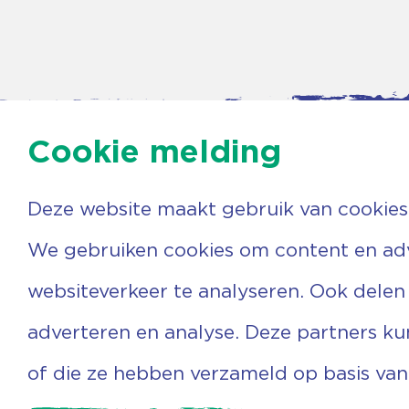
Cookie melding
Deze website maakt gebruik van cookies
Contac
Agenda
We gebruiken cookies om content en adve
Beerzer
Nieuws
7731 PA
Nieuwsbrief
websiteverkeer te analyseren. Ook delen
0529 
Over ons
(06) 3
Vrijwilligers
info@v
adverteren en analyse. Deze partners k
Ervaringen
Steun ons
of die ze hebben verzameld op basis van
Privacyverklaring