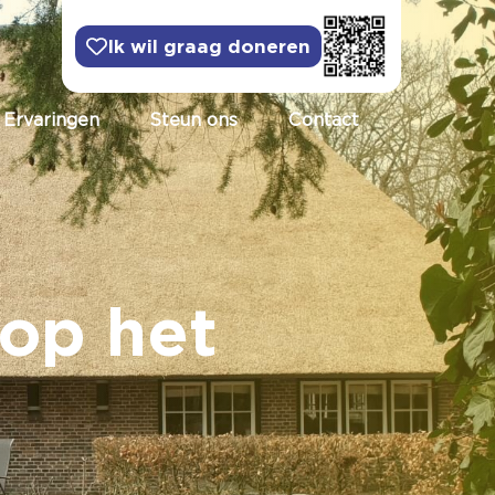
Ik wil graag doneren
Ervaringen
Steun ons
Contact
op het