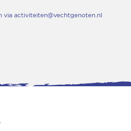
n via
activiteiten@vechtgenoten.nl
.
tgegevens
Bankgegevens