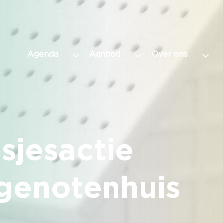
Agenda
Aanbod
Over ons
sjesactie
genotenhuis