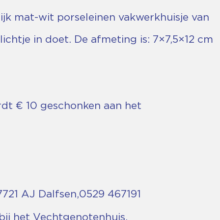
olijk mat-wit porseleinen vakwerkhuisje van
lichtje in doet. De afmeting is: 7×7,5×12 cm
rdt € 10 geschonken aan het
 7721 AJ Dalfsen, 0529 467191
ij het Vechtgenotenhuis.