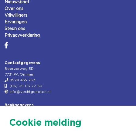
Nieuwsbrief
Over ons
Vrijwilligers
Ervaringen
Steun ons
Privacyverklaring
Contactgegevens
Beerzerweg 5D.
7731 PA Ommen
0529 455 767
(06) 39 03 22 63
info@vechtgenoten.nl
Bankgegevens
KVK: 08173948
Fiscaal: 819280288
Cookie melding
Rek.nr: NL85RABO0127579230
t.n.v. Stichting Vechtgenoten