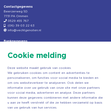
Contactgegevens
Beerzerweg 5D.
7731 PA Ommen
0529 455 767
(06) 39 03 22 63
info@vechtgenoten.nl
Bankgegevens
KVK: 08173948
Fiscaal: 819280288
Cookie melding
Rek.nr: NL85RABO0127579230
t.n.v. Stichting Vechtgenoten
Deze website maakt gebruik van cookies.
Copyright ©2026 Vechtgenoten
We gebruiken cookies om content en advertenties te
Ontwerp: StandOut Reclame
personaliseren, om functies voor social media te bieden en
om ons websiteverkeer te analyseren. Ook delen we
informatie over uw gebruik van onze site met onze partners
voor social media, adverteren en analyse. Deze partners
kunnen deze gegevens combineren met andere informatie die
u aan ze heeft verstrekt of die ze hebben verzameld op basis
van uw gebruik van hun services.