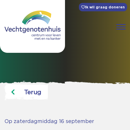
Ik wil graag doneren
Terug
Op zaterdagmiddag 16 september