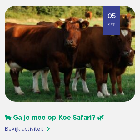
05
SEP
🐄 Ga je mee op Koe Safari? 🌿
Bekijk activiteit