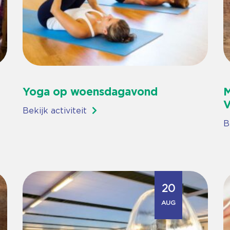
Yoga op woensdagavond
M
V
Bekijk activiteit
B
20
AUG