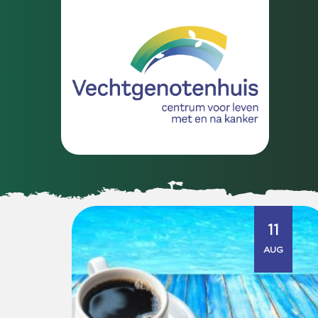
11
AUG