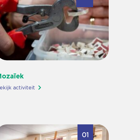
ozaïek
ekijk activiteit
01