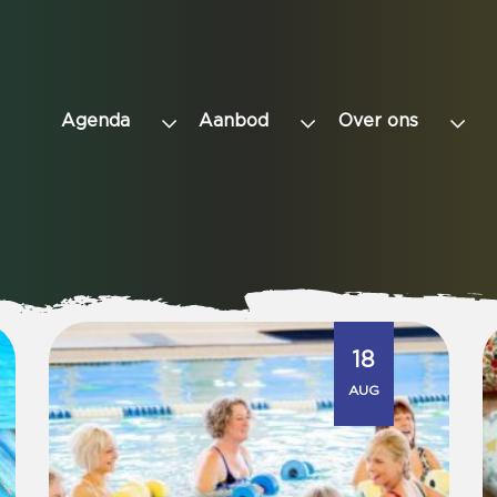
Agenda
Aanbod
Over ons
18
AUG