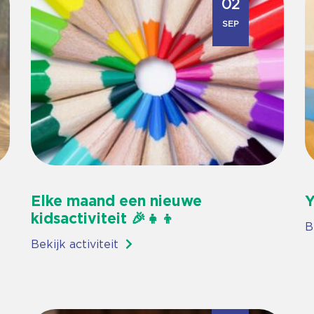
02
SEP
Elke maand een nieuwe
Y
kidsactiviteit 🎉👧👦
B
Bekijk activiteit